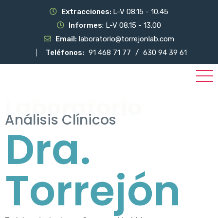
Extracciones:
L-V 08.15 - 10.45
Informes
: L-V 08.15 - 13.00
Email:
laboratorio@torrejonlab.com
Teléfonos:
91 468 71 77
/
630 94 39 61
Laboratorio
Análisis Clínicos
Dra.
Torrejón