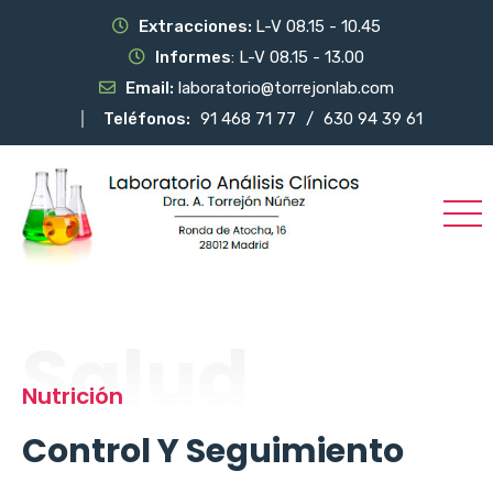
Extracciones:
L-V 08.15 - 10.45
Informes
: L-V 08.15 - 13.00
Email:
laboratorio@torrejonlab.com
Teléfonos:
91 468 71 77
/
630 94 39 61
Salud
Nutrición
Control Y Seguimiento