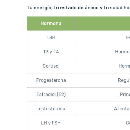
Tu energía, tu estado de ánimo y tu salud h
Hormona
TSH
E
T3 y T4
Hormon
Cortisol
Hormo
Progesterona
Regul
Estradiol (E2)
Prin
Testosterona
Afecta
LH y FSH
C