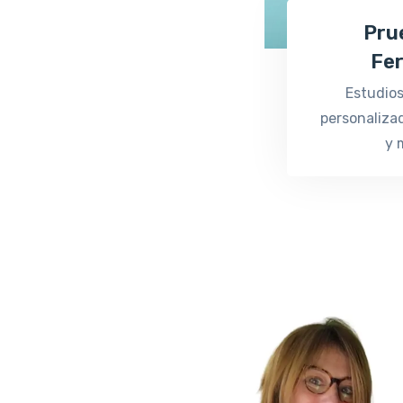
Pru
Fer
Estudios
personaliza
y 