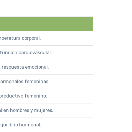
mperatura corporal.
 función cardiovascular.
la respuesta emocional.
 hormonales femeninas.
eproductivo femenino.
al en hombres y mujeres.
equilibrio hormonal.