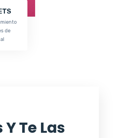
 ETS
imiento
es de
al
 Y Te Las