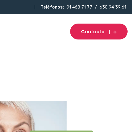
Teléfonos:
91 468 71 77
/
630 94 39 61
Contacto